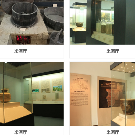
米酒厅
米酒厅
米酒厅
米酒厅