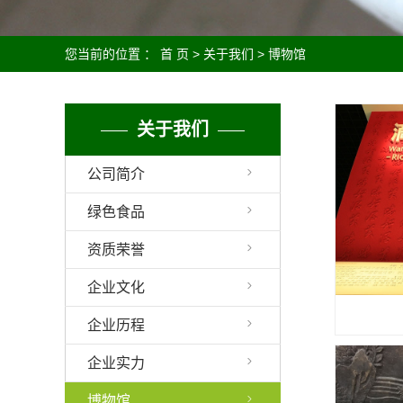
厂房设备
您当前的位置 ：
首 页
>
关于我们
>
博物馆
关于我们
公司简介
绿色食品
资质荣誉
企业文化
企业历程
企业实力
博物馆