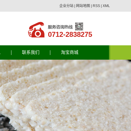
企业分站
|
网站地图
|
RSS
|
XML
0712-2838275
息
联系我们
淘宝商城
联系方式
招商加盟
在线留言